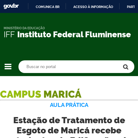
COMUNICA BR
ACESSO À INFORMAÇÃO
PARTI
IR
PARA
O
MINISTÉRIO DA EDUCAÇÃO
IFF
Instituto Federal Fluminense
CONTEÚDO
Buscar no portal
Buscar no portal
CAMPUS
MARICÁ
AULA PRÁTICA
Estação de Tratamento de
Esgoto de Maricá recebe