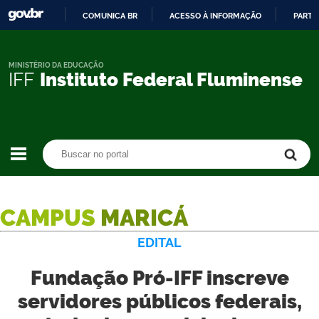
COMUNICA BR
ACESSO À INFORMAÇÃO
PARTI
IR
PARA
O
MINISTÉRIO DA EDUCAÇÃO
IFF
Instituto Federal Fluminense
CONTEÚDO
Buscar no portal
Buscar no portal
CAMPUS
MARICÁ
EDITAL
Fundação Pró-IFF inscreve
servidores públicos federais,