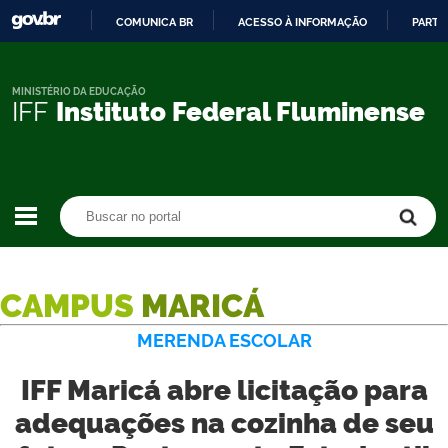
COMUNICA BR
ACESSO À INFORMAÇÃO
PARTI
IR
PARA
O
MINISTÉRIO DA EDUCAÇÃO
IFF
Instituto Federal Fluminense
CONTEÚDO
Buscar no portal
Buscar no portal
CAMPUS
MARICÁ
MERENDA ESCOLAR
IFF Maricá abre licitação para
adequações na cozinha de seu