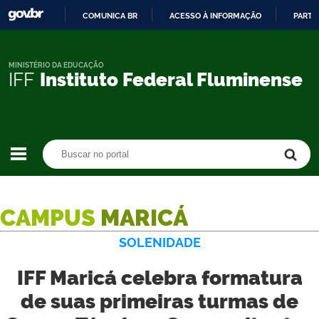
COMUNICA BR
ACESSO À INFORMAÇÃO
PARTI
IR
PARA
O
MINISTÉRIO DA EDUCAÇÃO
IFF
Instituto Federal Fluminense
CONTEÚDO
Buscar no portal
Buscar no portal
CAMPUS
MARICÁ
SOLENIDADE
IFF Maricá celebra formatura
de suas primeiras turmas de