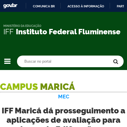
COMUNICA BR
ACESSO À INFORMAÇÃO
PARTI
IR
PARA
O
MINISTÉRIO DA EDUCAÇÃO
IFF
Instituto Federal Fluminense
CONTEÚDO
Buscar no portal
Buscar no portal
CAMPUS
MARICÁ
MEC
IFF Maricá dá prosseguimento a
aplicações de avaliação para