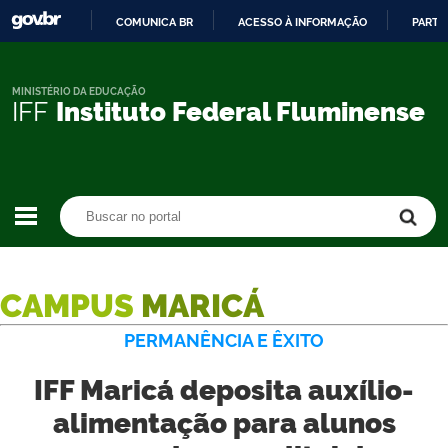
COMUNICA BR
ACESSO À INFORMAÇÃO
PARTI
IR
PARA
O
MINISTÉRIO DA EDUCAÇÃO
IFF
Instituto Federal Fluminense
CONTEÚDO
Buscar no portal
Buscar no portal
CAMPUS
MARICÁ
PERMANÊNCIA E ÊXITO
IFF Maricá deposita auxílio-
alimentação para alunos