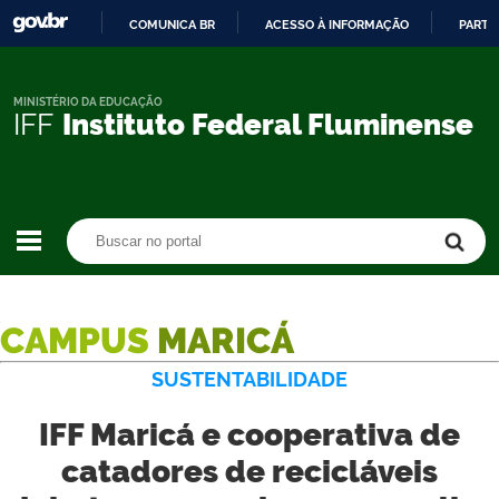
COMUNICA BR
ACESSO À INFORMAÇÃO
PARTI
IR
PARA
O
MINISTÉRIO DA EDUCAÇÃO
IFF
Instituto Federal Fluminense
CONTEÚDO
Buscar no portal
Buscar no portal
CAMPUS
MARICÁ
SUSTENTABILIDADE
IFF Maricá e cooperativa de
catadores de recicláveis