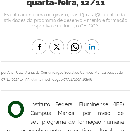
quarta-feira, 12/11
Evento acontecerá no ginásio, das 13h às 15h, dentro das
atividades do programa de desenvolvimento e formação
esportiva e cultural, o CEJOGA.
por
Ana Paula Viana, da Comunicação Social do Campus Maricá
publicado
07/11/2025 14h35,
última modificação
07/11/2025 15h06
O
Instituto Federal Fluminense (IFF)
Campus Maricá, por meio de
seu
programa de formação humana
e desenvolvimento esportivo-cultural
, o