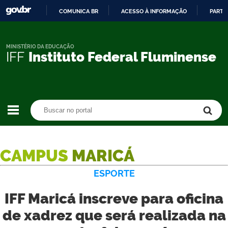
COMUNICA BR
ACESSO À INFORMAÇÃO
PARTI
IR
PARA
O
MINISTÉRIO DA EDUCAÇÃO
IFF
Instituto Federal Fluminense
CONTEÚDO
Buscar no portal
Buscar no portal
CAMPUS
MARICÁ
ESPORTE
IFF Maricá inscreve para oficina
de xadrez que será realizada na