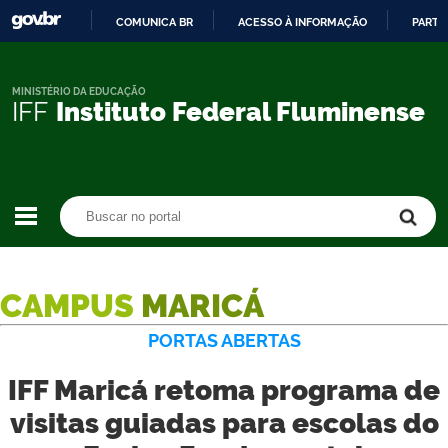
COMUNICA BR
ACESSO À INFORMAÇÃO
PARTI
IR
PARA
O
MINISTÉRIO DA EDUCAÇÃO
IFF
Instituto Federal Fluminense
CONTEÚDO
Buscar no portal
Buscar no portal
CAMPUS
MARICÁ
PORTAS ABERTAS
IFF Maricá retoma programa de
visitas guiadas para escolas do