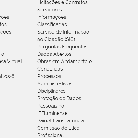
Licitações e Contratos
Servidores
ções
Informações
tos
Classificadas
rições
Serviço de Informação
ao Cidadão (SIC)
Perguntas Frequentes
io
Dados Abertos
sa Virtual
Obras em Andamento e
Concluídas
al 2026
Processos
Administrativos
Disciplinares
Proteção de Dados
Pessoais no
IFFluminense
Painel Transparência
Comissão de Ética
Profissional