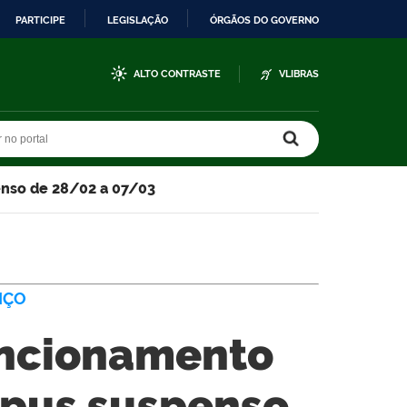
PARTICIPE
LEGISLAÇÃO
ÓRGÃOS DO GOVERNO
ALTO CONTRASTE
VLIBRAS
r no portal
r no portal
enso de 28/02 a 07/03
IÇO
uncionamento
mpus suspenso