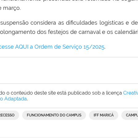
e março.
 suspensão considera as dificuldades logísticas e d
rolongamento dos festejos de carnaval e os calendá
cesse AQUI a Ordem de Serviço 15/2025
.
do o conteúdo deste site está publicado sob a licença
Creat
o Adaptada
.
RECESSO
FUNCIONAMENTO DO CAMPUS
IFF MARICÁ
CAMPU