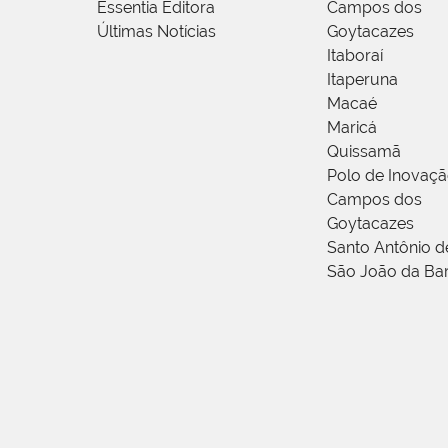
Essentia Editora
Campos dos
Últimas Notícias
Goytacazes
Itaboraí
Itaperuna
Macaé
Maricá
Quissamã
Polo de Inovaç
Campos dos
Goytacazes
Santo Antônio 
São João da Ba