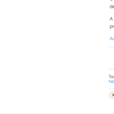
d
A
p
A
To
Nã