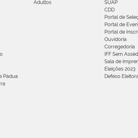
Adultos
SUAP
CDD
Portal de Sele
Portal de Even
Portal de Insc
Ouvidoria
Corregedoria
ão
IFF Sem Asséd
Sala de Impren
Eleições 2023
de Pádua
Defeso Eleitor
rra