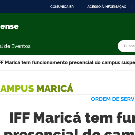
COMUNICA BR
ACESSO À INFORMAÇÃO
IR
PARA
nense
O
CONTEÚDO
Busca
Busca
al de Eventos
FF Maricá tem funcionamento presencial do campus susp
CAMPUS
MARICÁ
ORDEM DE SERV
IFF Maricá tem f
presencial do ca