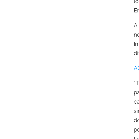
l
E
A
n
I
d
A
“
p
c
s
d
p
E