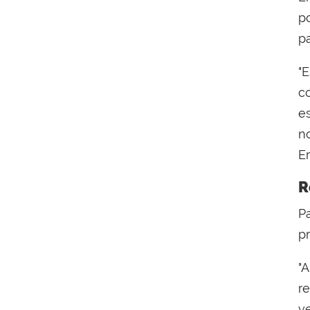
p
p
"E
c
e
n
Er
R
P
p
"
r
v