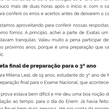
ouco mais de duas horas após o início e, com o 
ara conferir os erros e acertos antes de deixarem o 
stamos aproveitando para conferir nossas respostas, 
omo fomos. A princípio, achei a parte de Exatas um 
stavam tranquilas. Valeu muito a pena participar 
os próximos anos, porque é uma preparação que vai 
ic.
eta final de preparação para o 3º ano
ara Milena Leal, de 19 anos, estudante do 3º ano de
reparação final para o Exame Nacional, que acontec
A prova estava bem difícil e me deu uma boa noção
elação ao tempo, para o dia do Enem. Já havia fei
ez fiquei bem mais nervosa, até por conta da prox