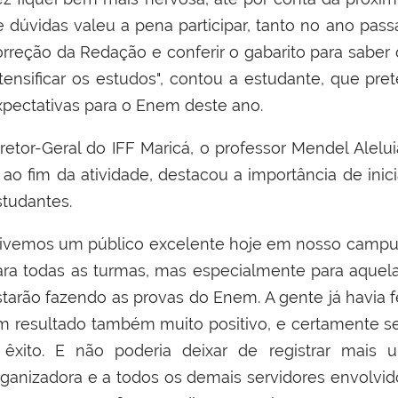
e dúvidas valeu a pena participar, tanto no ano pas
orreção da Redação e conferir o gabarito para saber
ntensificar os estudos", contou a estudante, que pr
xpectativas para o Enem deste ano.
iretor-Geral do IFF Maricá, o professor Mendel Alel
, ao fim da atividade, destacou a importância de ini
studantes.
Tivemos um público excelente hoje em nosso campus
ara todas as turmas, mas especialmente para aquel
starão fazendo as provas do Enem. A gente já havia 
m resultado também muito positivo, e certamente se
 êxito. E não poderia deixar de registrar mai
rganizadora e a todos os demais servidores envolvid