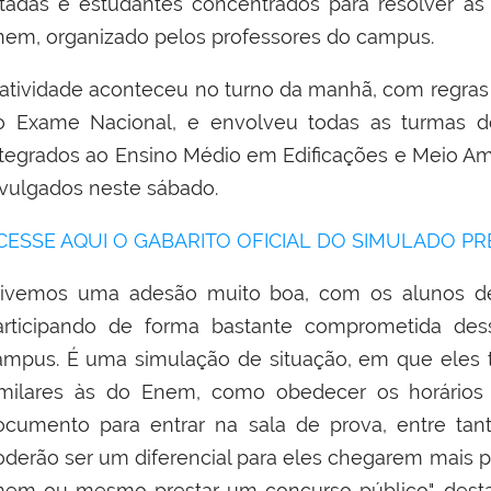
otadas e estudantes concentrados para resolver a
nem, organizado pelos professores do campus.
 atividade aconteceu no turno da manhã, com regras e
o Exame Nacional, e envolveu todas as turmas de
ntegrados ao Ensino Médio em Edificações e Meio Amb
ivulgados neste sábado.
CESSE AQUI O GABARITO OFICIAL DO SIMULADO PR
Tivemos uma adesão muito boa, com os alunos de
articipando de forma bastante comprometida des
ampus. É uma simulação de situação, em que eles 
imilares às do Enem, como obedecer os horários 
ocumento para entrar na sala de prova, entre tan
oderão ser um diferencial para eles chegarem mais p
nem ou mesmo prestar um concurso público", desta