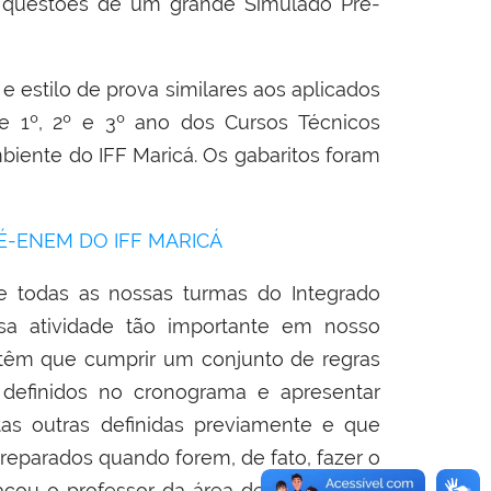
s questões de um grande Simulado Pré-
 estilo de prova similares aos aplicados
 1º, 2º e 3º ano dos Cursos Técnicos
iente do IFF Maricá. Os gabaritos foram
É-ENEM DO IFF MARICÁ
 todas as nossas turmas do Integrado
sa atividade tão importante em nosso
têm que cumprir um conjunto de regras
definidos no cronograma e apresentar
tas outras definidas previamente e que
reparados quando forem, de fato, fazer o
cou o professor da área de Química do