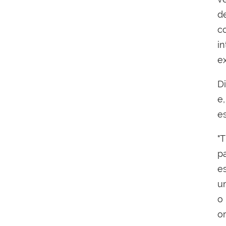
d
c
i
e
D
e
e
"
p
e
u
o
o