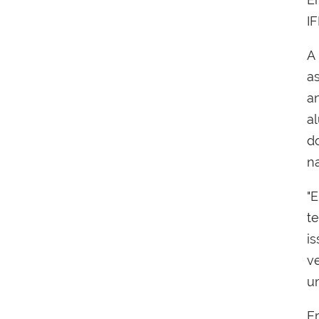
I
A
a
a
al
d
na
"
t
i
v
u
E