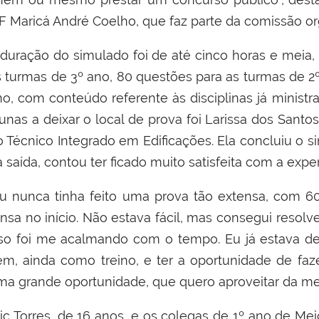
FF Maricá André Coelho, que faz parte da comissão or
 duração do simulado foi de até cinco horas e mei
s turmas de 3º ano, 80 questões para as turmas de 2
no, com conteúdo referente às disciplinas já minist
unas a deixar o local de prova foi Larissa dos Santo
o Técnico Integrado em Edificações. Ela concluiu o 
 saída, contou ter ficado muito satisfeita com a exper
Eu nunca tinha feito uma prova tão extensa, com 
ensa no início. Não estava fácil, mas consegui resolv
sso foi me acalmando com o tempo. Eu já estava de
em, ainda como treino, e ter a oportunidade de fa
ma grande oportunidade, que quero aproveitar da mel
ric Torres, de 16 anos, e os colegas de 1º ano de 