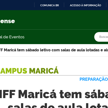
COMUNICA BR
ACESSO À INFORMAÇÃO
IR
PARA
nense
O
CONTEÚDO
Busca
Busca
al de Eventos
FF Maricá tem sábado letivo com salas de aula lotadas e
CAMPUS
MARICÁ
PREPARAÇÃO
IFF Maricá tem sáb
salas de aula lot