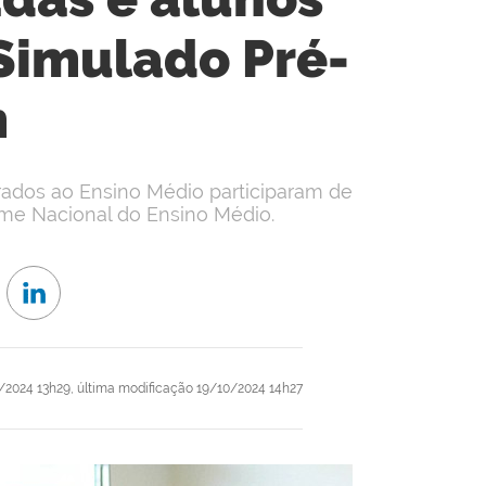
Simulado Pré-
m
grados ao Ensino Médio participaram de
me Nacional do Ensino Médio.
/2024 13h29,
última modificação
19/10/2024 14h27