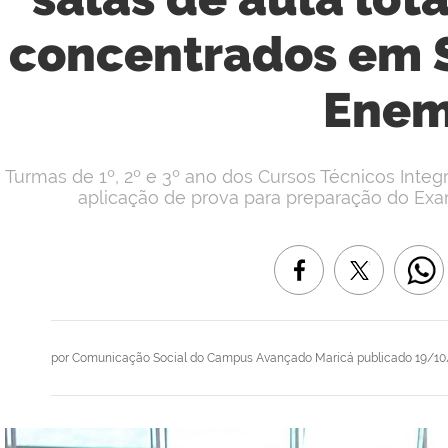
concentrados em 
Ene
Turmas de 1º, 2º e 3º ano dos Cursos Técnicos Inte
aplicação de prova para preparação do Exa
por
Comunicação Social do Campus Avançado Maricá
publicado
19/10