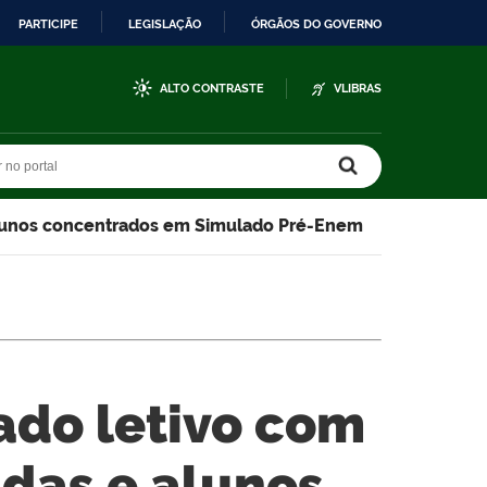
PARTICIPE
LEGISLAÇÃO
ÓRGÃOS DO GOVERNO
ALTO CONTRASTE
VLIBRAS
r no portal
r no portal
 alunos concentrados em Simulado Pré-Enem
ado letivo com
adas e alunos