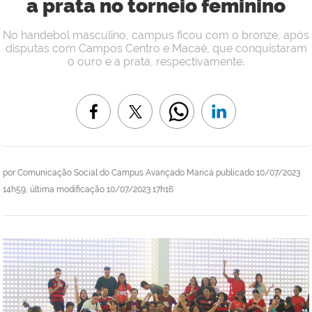
a prata no torneio feminino
No handebol masculino, campus ficou com o bronze, após
disputas com Campos Centro e Macaé, que conquistaram
o ouro e a prata, respectivamente.
por
Comunicação Social do Campus Avançado Maricá
publicado
10/07/2023
14h59,
última modificação
10/07/2023 17h16