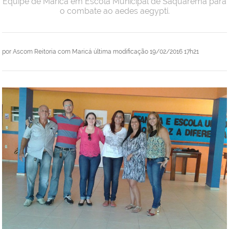
Equipe de Maricá em Escola Municipal de Saquarema para
o combate ao aedes aegypti.
por
Ascom Reitoria com Maricá
última modificação
19/02/2016 17h21