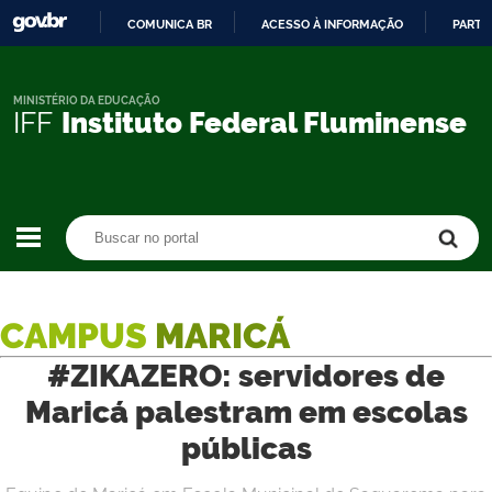
COMUNICA BR
ACESSO À INFORMAÇÃO
PARTI
IR
PARA
O
MINISTÉRIO DA EDUCAÇÃO
IFF
Instituto Federal Fluminense
CONTEÚDO
Buscar no portal
Buscar no portal
CAMPUS
MARICÁ
#ZIKAZERO: servidores de
Maricá palestram em escolas
públicas