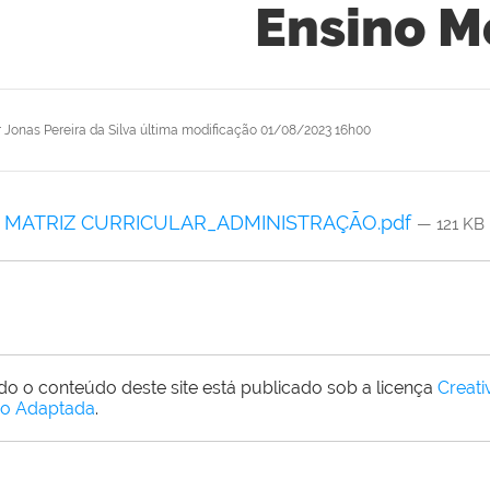
Ensino M
r
Jonas Pereira da Silva
última modificação
01/08/2023 16h00
MATRIZ CURRICULAR_ADMINISTRAÇÃO.pdf
— 121 KB
do o conteúdo deste site está publicado sob a licença
Creat
o Adaptada
.