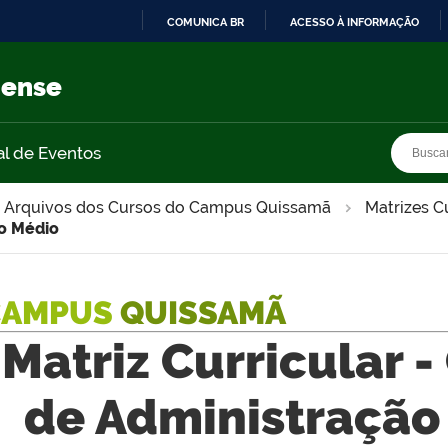
COMUNICA BR
ACESSO À INFORMAÇÃO
IR
PARA
nense
O
CONTEÚDO
Busca
Busca
al de Eventos
Arquivos dos Cursos do Campus Quissamã
Matrizes C
no Médio
CAMPUS
QUISSAMÃ
Matriz Curricular -
de Administração