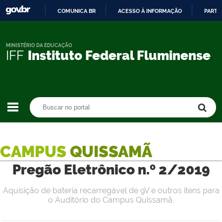
COMUNICA BR
ACESSO À INFORMAÇÃO
PARTI
IR
PARA
O
MINISTÉRIO DA EDUCAÇÃO
IFF
Instituto Federal Fluminense
CONTEÚDO
Buscar no portal
Buscar no portal
CAMPUS
QUISSAMÃ
Pregão Eletrônico n.º 2/2019
Aquisição de bateria recarregável de 9V e outros itens para
o Auditório do Campus Quissamã.