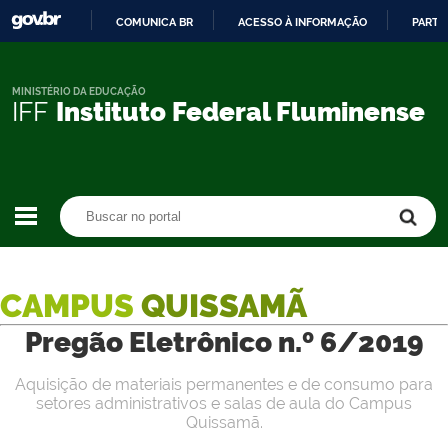
COMUNICA BR
ACESSO À INFORMAÇÃO
PARTI
IR
PARA
O
MINISTÉRIO DA EDUCAÇÃO
IFF
Instituto Federal Fluminense
CONTEÚDO
Buscar no portal
Buscar no portal
CAMPUS
QUISSAMÃ
Pregão Eletrônico n.º 6/2019
Aquisição de materiais permanentes e de consumo para
setores administrativos e salas de aula do Campus
Quissamã.