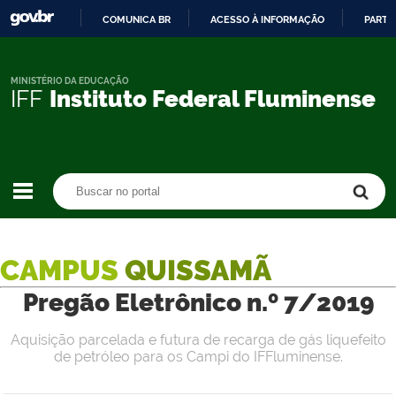
COMUNICA BR
ACESSO À INFORMAÇÃO
PARTI
IR
PARA
O
MINISTÉRIO DA EDUCAÇÃO
IFF
Instituto Federal Fluminense
CONTEÚDO
Buscar no portal
Buscar no portal
CAMPUS
QUISSAMÃ
Pregão Eletrônico n.º 7/2019
Aquisição parcelada e futura de recarga de gás liquefeito
de petróleo para os Campi do IFFluminense.