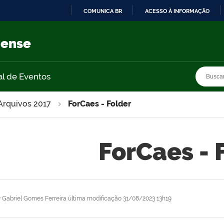
COMUNICA BR
ACESSO À INFORMAÇÃO
IR
PARA
nense
O
CONTEÚDO
Busca
Busca
al de Eventos
Arquivos 2017
ForCaes - Folder
ForCaes - 
r
Gabriel Gomes Ferreira
última modificação
31/08/2023 13h19