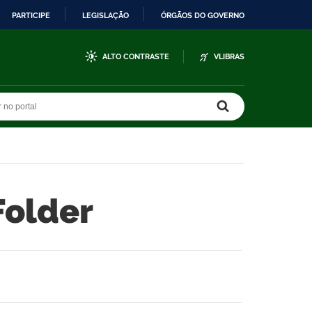
PARTICIPE
LEGISLAÇÃO
ÓRGÃOS DO GOVERNO
ALTO CONTRASTE
VLIBRAS
r no portal
r no portal
Folder