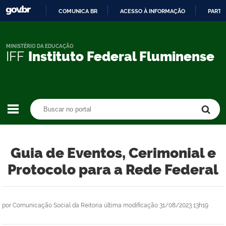
COMUNICA BR
ACESSO À INFORMAÇÃO
PARTI
IR
PARA
O
MINISTÉRIO DA EDUCAÇÃO
IFF
Instituto Federal Fluminense
CONTEÚDO
Buscar no portal
Buscar no portal
Guia de Eventos, Cerimonial e
Protocolo para a Rede Federal
por
Comunicação Social da Reitoria
última modificação
31/08/2023 13h19