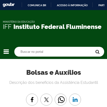
COMUNICA BR
ACESSO À INFORMAÇÃO
PARTI
IR
PARA
O
MINISTÉRIO DA EDUCAÇÃO
IFF
Instituto Federal Fluminense
CONTEÚDO
Buscar no portal
Buscar no portal
Bolsas e Auxílios
Descrição dos benefícios da Assistência Estudantil