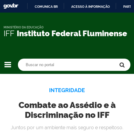
COMUNICA BR
ACESSO À INFORMAÇÃO
PARTI
IR
PARA
O
MINISTÉRIO DA EDUCAÇÃO
IFF
Instituto Federal Fluminense
CONTEÚDO
Buscar no portal
Buscar no portal
INTEGRIDADE
Combate ao Assédio e à
Discriminação no IFF
Juntos por um ambiente mais seguro e respeitoso.