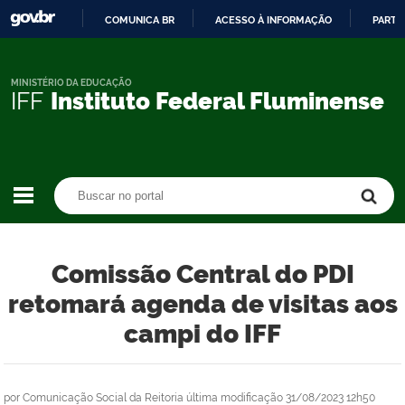
COMUNICA BR
ACESSO À INFORMAÇÃO
PARTI
IR
PARA
O
MINISTÉRIO DA EDUCAÇÃO
IFF
Instituto Federal Fluminense
CONTEÚDO
Buscar no portal
Buscar no portal
Comissão Central do PDI
retomará agenda de visitas aos
campi do IFF
por
Comunicação Social da Reitoria
última modificação
31/08/2023 12h50