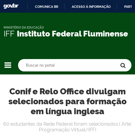
COMUNICA BR
ACESSO À INFORMAÇÃO
PARTI
IR
PARA
O
MINISTÉRIO DA EDUCAÇÃO
IFF
Instituto Federal Fluminense
CONTEÚDO
Buscar no portal
Buscar no portal
Conif e Relo Office divulgam
selecionados para formação
em língua inglesa
60 estudantes da Rede Federal foram selecionados.( Arte:
Programação Virtual/IFF)