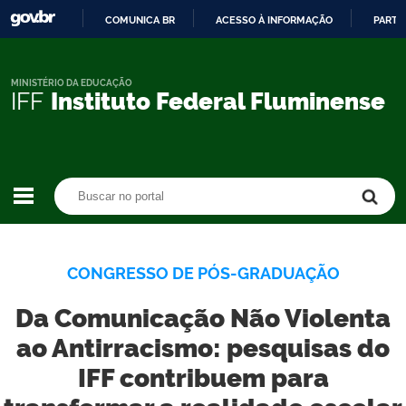
COMUNICA BR
ACESSO À INFORMAÇÃO
PARTI
IR
PARA
O
MINISTÉRIO DA EDUCAÇÃO
IFF
Instituto Federal Fluminense
CONTEÚDO
Buscar no portal
Buscar no portal
CONGRESSO DE PÓS-GRADUAÇÃO
Da Comunicação Não Violenta
ao Antirracismo: pesquisas do
IFF contribuem para