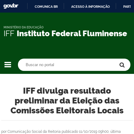
COMUNICA BR
ACESSO À INFORMAÇÃO
PARTI
IR
PARA
O
MINISTÉRIO DA EDUCAÇÃO
IFF
Instituto Federal Fluminense
CONTEÚDO
Buscar no portal
Buscar no portal
IFF divulga resultado
preliminar da Eleição das
Comissões Eleitorais Locais
por
Comunicação Social da Reitoria
publicado
11/10/2019 09h00,
última