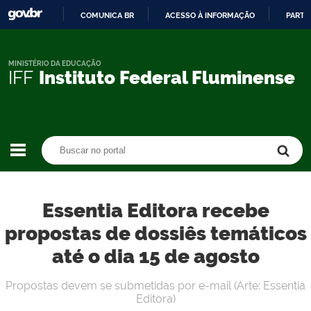
COMUNICA BR
ACESSO À INFORMAÇÃO
PARTI
IR
PARA
O
MINISTÉRIO DA EDUCAÇÃO
IFF
Instituto Federal Fluminense
CONTEÚDO
Buscar no portal
Buscar no portal
Essentia Editora recebe
propostas de dossiês temáticos
até o dia 15 de agosto
Propostas devem se submetidas por e-mail (Arte: Essentia
Editora)