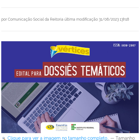
por
Comunicação Social da Reitoria
última modificação
31/08/2023 13h18
Clique para ver a imagem no tamanho completo…
—
Tamanho
: