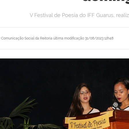
V Festival de Poesia do IFF Guarus, rea
r
Comunicação Social da Reitoria
última modificação
31/08/2023 12h48