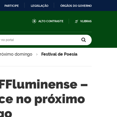
PARTICIPE
LEGISLAÇÃO
ÓRGÃOS DO GOVERNO
ALTO CONTRASTE
VLIBRAS
r no portal
r no portal
 próximo domingo
Festival de Poesia
 IFFluminense –
ce no próximo
go