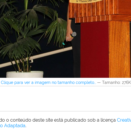
Clique para ver a imagem no tamanho completo…
—
Tamanho
: 276
do o conteúdo deste site está publicado sob a licença
Creat
o Adaptada
.