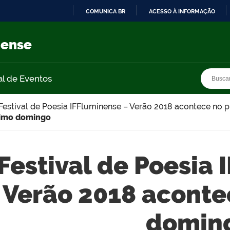
COMUNICA BR
ACESSO À INFORMAÇÃO
IR
PARA
nense
O
CONTEÚDO
Busca
Busca
al de Eventos
Festival de Poesia IFFluminense – Verão 2018 acontece no
ximo domingo
Festival de Poesia
Verão 2018 aconte
domin