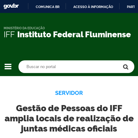
COMUNICA BR
ACESSO À INFORMAÇÃO
PARTI
IR
PARA
O
MINISTÉRIO DA EDUCAÇÃO
IFF
Instituto Federal Fluminense
CONTEÚDO
Buscar no portal
Buscar no portal
SERVIDOR
Gestão de Pessoas do IFF
amplia locais de realização de
juntas médicas oficiais