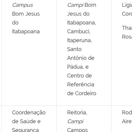
Campus
Campi
Bom
Lígi
Bom Jesus
Jesus do
Cor
do
Itabapoana,
Th
Itabapoana
Cambuci,
Ros
Itaperuna,
Santo
Antônio de
Pádua, e
Centro de
Referência
de Cordeiro
Coordenação
Reitoria,
Rod
de Saúde e
Campi
Air
Segurança
Campos