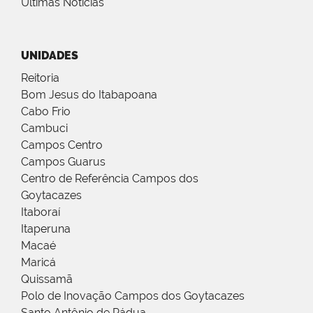
Últimas Notícias
UNIDADES
Reitoria
Bom Jesus do Itabapoana
Cabo Frio
Cambuci
Campos Centro
Campos Guarus
Centro de Referência Campos dos
Goytacazes
Itaboraí
Itaperuna
Macaé
Maricá
Quissamã
Polo de Inovação Campos dos Goytacazes
Santo Antônio de Pádua