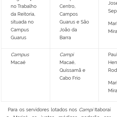
Jos
no Trabalho
Centro,
Sep
da Reitoria,
Campos
situada no
Guarus e São
Mar
Campus
João da
Mir
Guarus
Barra
Campus
Campi
Pau
Macaé
Macaé,
Hen
Quissamã e
Rod
Cabo Frio
Mar
Mir
Para os servidores lotados nos
Campi
Itaboraí