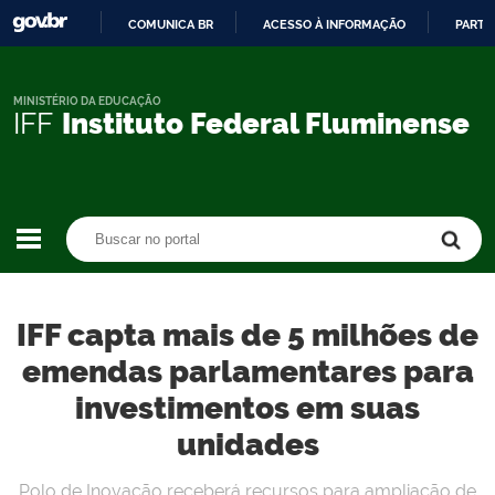
COMUNICA BR
ACESSO À INFORMAÇÃO
PARTI
IR
PARA
O
MINISTÉRIO DA EDUCAÇÃO
IFF
Instituto Federal Fluminense
CONTEÚDO
Buscar no portal
Buscar no portal
IFF capta mais de 5 milhões de
emendas parlamentares para
investimentos em suas
unidades
Polo de Inovação receberá recursos para ampliação de