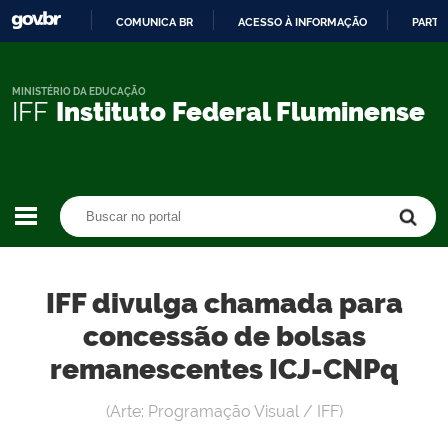
COMUNICA BR
ACESSO À INFORMAÇÃO
PARTI
IR
PARA
O
MINISTÉRIO DA EDUCAÇÃO
IFF
Instituto Federal Fluminense
CONTEÚDO
Buscar no portal
Buscar no portal
IFF divulga chamada para
concessão de bolsas
remanescentes ICJ-CNPq
(Arte: Programação Visual / IFF)