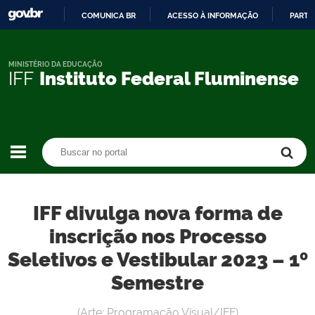
COMUNICA BR
ACESSO À INFORMAÇÃO
PARTI
IR
PARA
O
MINISTÉRIO DA EDUCAÇÃO
IFF
Instituto Federal Fluminense
CONTEÚDO
Buscar no portal
Buscar no portal
IFF divulga nova forma de
inscrição nos Processo
Seletivos e Vestibular 2023 – 1º
Semestre
(Arte: Programação Visual/IFF)