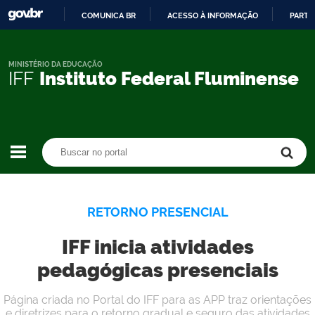
COMUNICA BR
ACESSO À INFORMAÇÃO
PARTI
IR
PARA
O
MINISTÉRIO DA EDUCAÇÃO
IFF
Instituto Federal Fluminense
CONTEÚDO
Buscar no portal
Buscar no portal
RETORNO PRESENCIAL
IFF inicia atividades
pedagógicas presenciais
Página criada no Portal do IFF para as APP traz orientações
e diretrizes para o retorno gradual e seguro das atividades