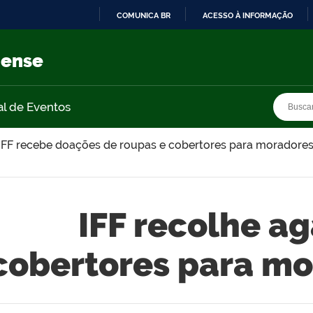
COMUNICA BR
ACESSO À INFORMAÇÃO
IR
PARA
nense
O
CONTEÚDO
Busca
Busca
al de Eventos
IFF recebe doações de roupas e cobertores para moradores
IFF recolhe a
cobertores para mo