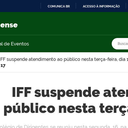
COMUNICA BR
ACESSO À INFORMAÇÃO
IR
PARA
nense
O
CONTEÚDO
Busca
Busca
al de Eventos
IFF suspende atendimento ao público nesta terça-feira, dia 
 17
IFF suspende at
público nesta terça
olégio de Dirigentes se reuniu nesta segunda, 16, na 