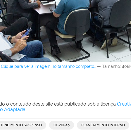
Clique para ver a imagem no tamanho completo…
—
Tamanho
: 408
do o conteúdo deste site está publicado sob a licença
Creat
o Adaptada
.
ATENDIMENTO SUSPENSO
COVID-19
PLANEJAMENTO INTERNO