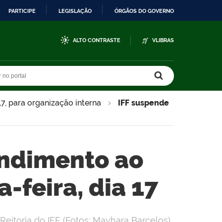
PARTICIPE
LEGISLAÇÃO
ÓRGÃOS DO GOVERNO
ALTO CONTRASTE
VLIBRAS
r no portal
r no portal
17, para organização interna
IFF suspende
endimento ao
-feira, dia 17
Reitoria do IFF (Fotos: Mayhara Barcelos)