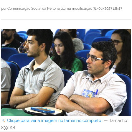
por
Comunicação Social da Reitoria
última modificação
31/08/2023 12h43
Clique para ver a imagem no tamanho completo…
—
Tamanho
:
8391KB