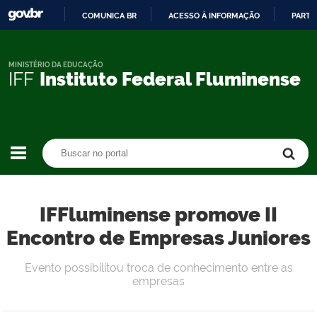
COMUNICA BR
ACESSO À INFORMAÇÃO
PARTI
IR
PARA
O
MINISTÉRIO DA EDUCAÇÃO
IFF
Instituto Federal Fluminense
CONTEÚDO
Buscar no portal
Buscar no portal
IFFluminense promove II
Encontro de Empresas Juniores
Evento possibilitou troca de conhecimento entre as
empresas