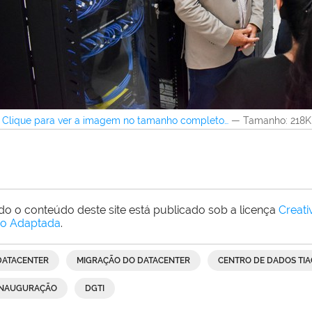
Clique para ver a imagem no tamanho completo…
—
Tamanho
: 218
do o conteúdo deste site está publicado sob a licença
Creat
o Adaptada
.
DATACENTER
MIGRAÇÃO DO DATACENTER
CENTRO DE DADOS TI
INAUGURAÇÃO
DGTI