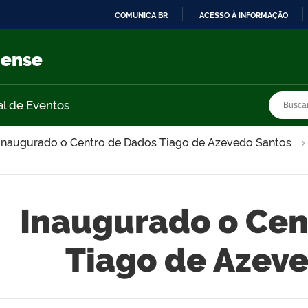
COMUNICA BR
ACESSO À INFORMAÇÃO
IR
PARA
nense
O
CONTEÚDO
Busca
Busca
al de Eventos
Inaugurado o Centro de Dados Tiago de Azevedo Santos
Inaugurado o Cen
Tiago de Azev