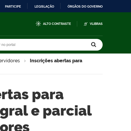
PARTICIPE
LEGISLAÇÃO
ÓRGÃOS DO GOVERNO
ALTO CONTRASTE
VLIBRAS
r no portal
r no portal
servidores
Inscrições abertas para
ertas para
gral e parcial
dores