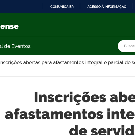
COMUNICA BR
ACESSO À INFORMAÇÃO
IR
PARA
nense
O
CONTEÚDO
Busca
Busca
al de Eventos
Inscrições abertas para afastamentos integral e parcial de 
Inscrições ab
afastamentos inte
de servi