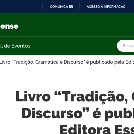
COMUNICA BR
ACESSO À INFORMAÇÃO
IR
PARA
nense
O
CONTEÚDO
Busca
Busca
al de Eventos
Livro “Tradição, Gramática e Discurso” é publicado pela Edi
Livro “Tradição,
Discurso” é pub
Editora Es