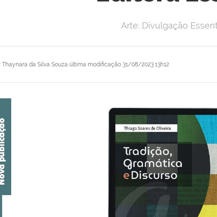
Arte: Divulgação Essent
r
Thaynara da Silva Souza
última modificação
31/08/2023 13h12