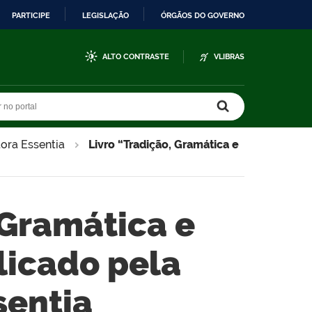
PARTICIPE
LEGISLAÇÃO
ÓRGÃOS DO GOVERNO
ALTO CONTRASTE
VLIBRAS
r no portal
r no portal
tora Essentia
Livro “Tradição, Gramática e
 Gramática e
licado pela
sentia