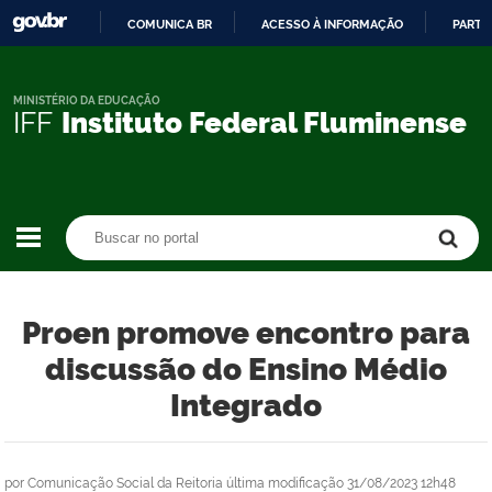
COMUNICA BR
ACESSO À INFORMAÇÃO
PARTI
IR
PARA
O
MINISTÉRIO DA EDUCAÇÃO
IFF
Instituto Federal Fluminense
CONTEÚDO
Buscar no portal
Buscar no portal
Proen promove encontro para
discussão do Ensino Médio
Integrado
por
Comunicação Social da Reitoria
última modificação
31/08/2023 12h48