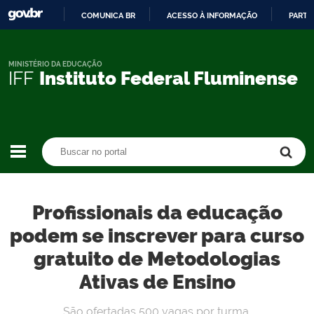
COMUNICA BR
ACESSO À INFORMAÇÃO
PARTI
IR
PARA
O
MINISTÉRIO DA EDUCAÇÃO
IFF
Instituto Federal Fluminense
CONTEÚDO
Buscar no portal
Buscar no portal
Profissionais da educação
podem se inscrever para curso
gratuito de Metodologias
Ativas de Ensino
São ofertadas 500 vagas por turma.