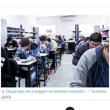
Clique para ver a imagem no tamanho completo…
—
Tamanho
:
368KB