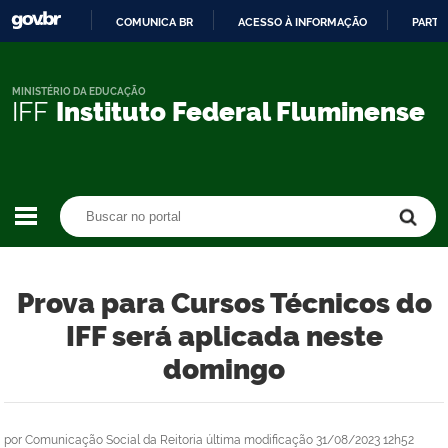
COMUNICA BR
ACESSO À INFORMAÇÃO
PARTI
IR
PARA
O
MINISTÉRIO DA EDUCAÇÃO
IFF
Instituto Federal Fluminense
CONTEÚDO
Buscar no portal
Buscar no portal
Prova para Cursos Técnicos do
IFF será aplicada neste
domingo
por
Comunicação Social da Reitoria
última modificação
31/08/2023 12h52