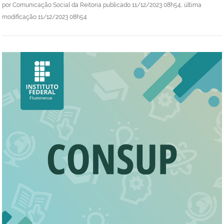
por
Comunicação Social da Reitoria
publicado
11/12/2023 08h54,
última
modificação
11/12/2023 08h54