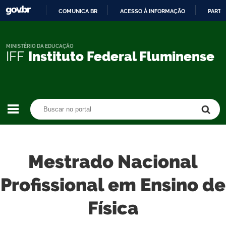
COMUNICA BR
ACESSO À INFORMAÇÃO
PARTI
IR
PARA
O
MINISTÉRIO DA EDUCAÇÃO
IFF
Instituto Federal Fluminense
CONTEÚDO
Buscar no portal
Buscar no portal
Mestrado Nacional
Profissional em Ensino de
Física