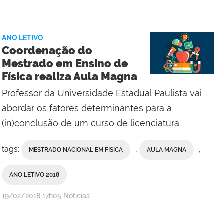
Comunicação
Social
da
ANO LETIVO
Reitoria
Coordenação do
Mestrado em Ensino de
Física realiza Aula Magna
Professor da Universidade Estadual Paulista vai
abordar os fatores determinantes para a
(in)conclusão de um curso de licenciatura.
tags:
,
,
MESTRADO NACIONAL EM FÍSICA
AULA MAGNA
ANO LETIVO 2018
por
publicado
19/02/2018
17h05
Notícias
Comunicação
Social