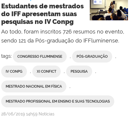
Reitoria
Estudantes de mestrados
do IFF apresentam suas
pesquisas no IV Conpg
Ao todo, foram inscritos 726 resumos no evento,
sendo 121 da Pós-graduação do IFFluminense.
tags:
,
,
CONGRESSO FLUMINENSE
PÓS-GRADUAÇÃO
,
,
,
IV CONPG
XI CONFICT
PESQUISA
,
MESTRADO NACIONAL EM FÍSICA
MESTRADO PROFISSIONAL EM ENSINO E SUAS TECNOLOGIAS
por
publicado
28/06/2019
14h59
Notícias
Comunicação
Social