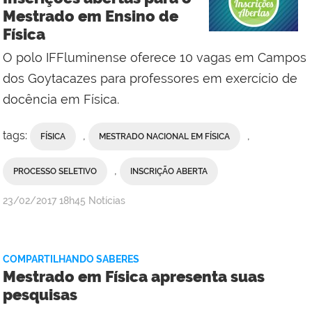
Mestrado em Ensino de
Física
O polo IFFluminense oferece 10 vagas em Campos
dos Goytacazes para professores em exercício de
docência em Física.
tags:
,
,
FÍSICA
MESTRADO NACIONAL EM FÍSICA
,
PROCESSO SELETIVO
INSCRIÇÃO ABERTA
por
publicado
23/02/2017
18h45
Notícias
Comunicação
Social
da
COMPARTILHANDO SABERES
Reitoria
Mestrado em Física apresenta suas
pesquisas