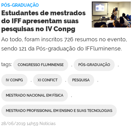
da
PÓS-GRADUAÇÃO
Reitoria
Estudantes de mestrados
do IFF apresentam suas
pesquisas no IV Conpg
Ao todo, foram inscritos 726 resumos no evento,
sendo 121 da Pós-graduação do IFFluminense.
tags:
,
,
CONGRESSO FLUMINENSE
PÓS-GRADUAÇÃO
,
,
,
IV CONPG
XI CONFICT
PESQUISA
,
MESTRADO NACIONAL EM FÍSICA
MESTRADO PROFISSIONAL EM ENSINO E SUAS TECNOLOGIAS
por
publicado
28/06/2019
14h59
Notícias
Comunicação