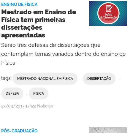
da
ENSINO DE FÍSICA
Reitoria
Mestrado em Ensino de
Física tem primeiras
dissertações
apresentadas
Serão três defesas de dissertações que
contemplam temas variados dentro do ensino de
Física.
tags:
,
,
MESTRADO NACIONAL EM FÍSICA
DISSERTAÇÃO
,
DEFESA
FÍSICA
por
publicado
23/03/2017
17h22
Notícias
Comunicação
Social
da
PÓS-GRADUAÇÃO