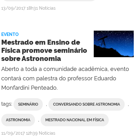
por
publicado
13/09/2017
18h31
Notícias
Comunicação
Social
da
EVENTO
Reitoria
Mestrado em Ensino de
Física promove seminário
sobre Astronomia
Aberto a toda a comunidade acadêmica, evento
contará com palestra do professor Eduardo
Monfardini Penteado.
tags:
,
,
SEMINÁRIO
CONVERSANDO SOBRE ASTRONOMIA
,
ASTRONOMIA
MESTRADO NACIONAL EM FÍSICA
por
publicado
11/09/2017
12h39
Notícias