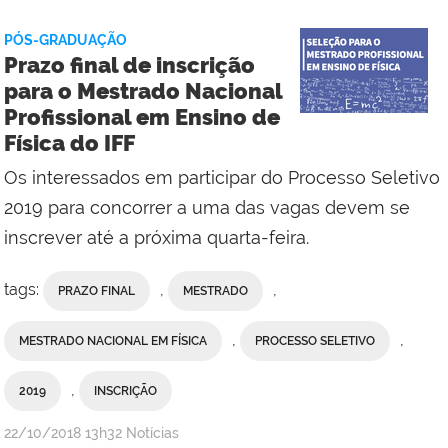
Social
da
PÓS-GRADUAÇÃO
Reitoria
Prazo final de inscrição
para o Mestrado Nacional
Profissional em Ensino de
Física do IFF
Os interessados em participar do Processo Seletivo
2019 para concorrer a uma das vagas devem se
inscrever até a próxima quarta-feira.
tags:
,
,
PRAZO FINAL
MESTRADO
,
,
MESTRADO NACIONAL EM FÍSICA
PROCESSO SELETIVO
,
2019
INSCRIÇÃO
por
publicado
22/10/2018
13h32
Notícias