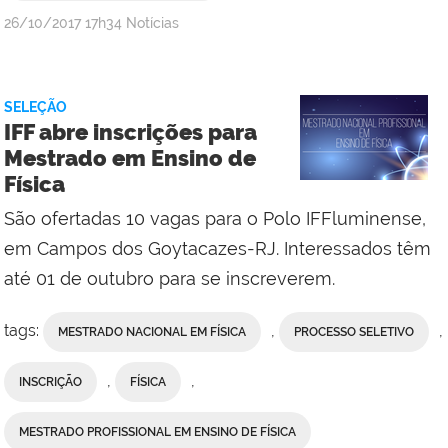
por
publicado
26/10/2017
17h34
Notícias
Comunicação
Social
da
SELEÇÃO
Reitoria
IFF abre inscrições para
Mestrado em Ensino de
Física
São ofertadas 10 vagas para o Polo IFFluminense,
em Campos dos Goytacazes-RJ. Interessados têm
até 01 de outubro para se inscreverem.
tags:
,
,
MESTRADO NACIONAL EM FÍSICA
PROCESSO SELETIVO
,
,
INSCRIÇÃO
FÍSICA
MESTRADO PROFISSIONAL EM ENSINO DE FÍSICA