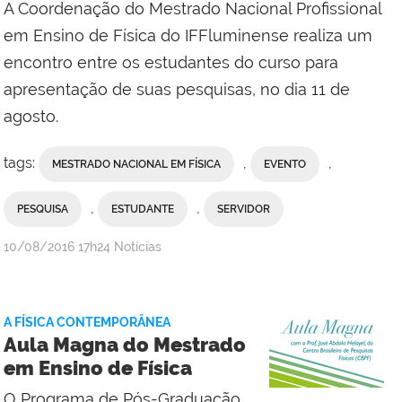
A Coordenação do Mestrado Nacional Profissional
em Ensino de Física do IFFluminense realiza um
encontro entre os estudantes do curso para
apresentação de suas pesquisas, no dia 11 de
agosto.
tags:
,
,
MESTRADO NACIONAL EM FÍSICA
EVENTO
,
,
PESQUISA
ESTUDANTE
SERVIDOR
por
publicado
10/08/2016
17h24
Notícias
Comunicação
Social
da
A FÍSICA CONTEMPORÂNEA
Reitoria
Aula Magna do Mestrado
em Ensino de Física
O Programa de Pós-Graduação