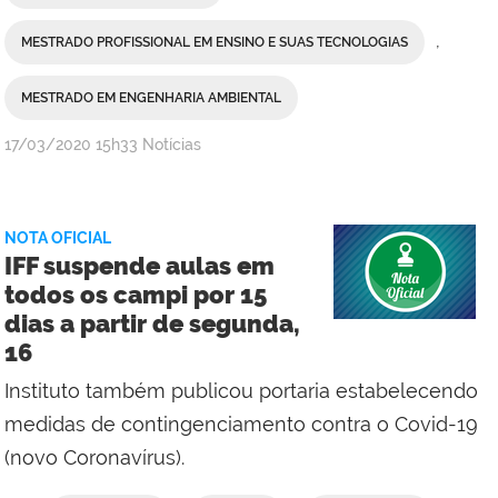
,
MESTRADO PROFISSIONAL EM ENSINO E SUAS TECNOLOGIAS
MESTRADO EM ENGENHARIA AMBIENTAL
por
publicado
17/03/2020
15h33
Notícias
Comunicação
Social
da
NOTA OFICIAL
Reitoria
IFF suspende aulas em
todos os campi por 15
dias a partir de segunda,
16
Instituto também publicou portaria estabelecendo
medidas de contingenciamento contra o Covid-19
(novo Coronavírus).