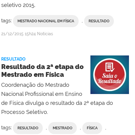
seletivo 2015.
tags:
,
MESTRADO NACIONAL EM FÍSICA
RESULTADO
por
publicado
21/12/2015
15h24
Notícias
Ascom
Reitoria
RESULTADO
Resultado da 2ª etapa do
Mestrado em Física
Coordenação do Mestrado
Nacional Profissional em Ensino
de Física divulga o resultado da 2ª etapa do
Processo Seletivo.
tags:
,
,
,
RESULTADO
MESTRADO
FÍSICA