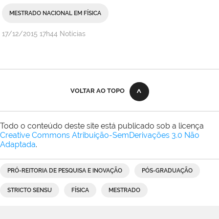
MESTRADO NACIONAL EM FÍSICA
por
publicado
17/12/2015
17h44
Notícias
Ascom
Reitoria
VOLTAR AO TOPO
Todo o conteúdo deste site está publicado sob a licença
Creative Commons Atribuição-SemDerivações 3.0 Não
Adaptada
.
PRÓ-REITORIA DE PESQUISA E INOVAÇÃO
PÓS-GRADUAÇÃO
STRICTO SENSU
FÍSICA
MESTRADO