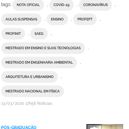
tags:
,
,
,
NOTA OFICIAL
COVID-19
CORONAVÍRUS
,
,
,
AULAS SUSPENSAS
ENSINO
PROFEPT
,
,
PROFINIT
SAEG
,
MESTRADO EM ENSINO E SUAS TECNOLOGIAS
,
MESTRADO EM ENGENHARIA AMBIENTAL
,
ARQUITETURA E URBANISMO
MESTRADO NACIONAL EM FÍSICA
por
publicado
13/03/2020
17h56
Notícias
Comunicação
Social
da
PÓS-GRADUAÇÃO