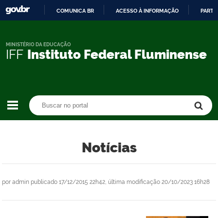
COMUNICA BR
ACESSO À INFORMAÇÃO
PARTI
IR
PARA
O
MINISTÉRIO DA EDUCAÇÃO
IFF
Instituto Federal Fluminense
CONTEÚDO
Buscar no portal
Buscar no portal
Notícias
por
admin
publicado
17/12/2015 22h42,
última modificação
20/10/2023 16h28