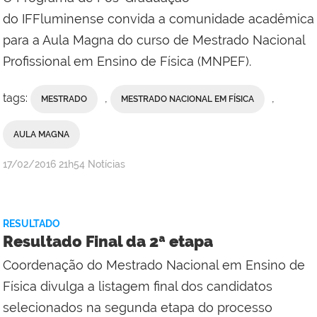
do IFFluminense convida a comunidade acadêmica
para a Aula Magna do curso de Mestrado Nacional
Profissional em Ensino de Física (MNPEF).
tags:
,
,
MESTRADO
MESTRADO NACIONAL EM FÍSICA
AULA MAGNA
por
publicado
17/02/2016
21h54
Notícias
Ascom
Reitoria
RESULTADO
Resultado Final da 2ª etapa
Coordenação do Mestrado Nacional em Ensino de
Física divulga a listagem final dos candidatos
selecionados na segunda etapa do processo