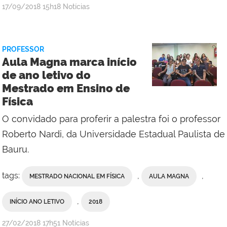
por
publicado
17/09/2018
15h18
Notícias
Comunicação
Social
da
PROFESSOR
Reitoria
Aula Magna marca início
de ano letivo do
Mestrado em Ensino de
Física
O convidado para proferir a palestra foi o professor
Roberto Nardi, da Universidade Estadual Paulista de
Bauru.
tags:
,
,
MESTRADO NACIONAL EM FÍSICA
AULA MAGNA
,
INÍCIO ANO LETIVO
2018
por
publicado
27/02/2018
17h51
Notícias