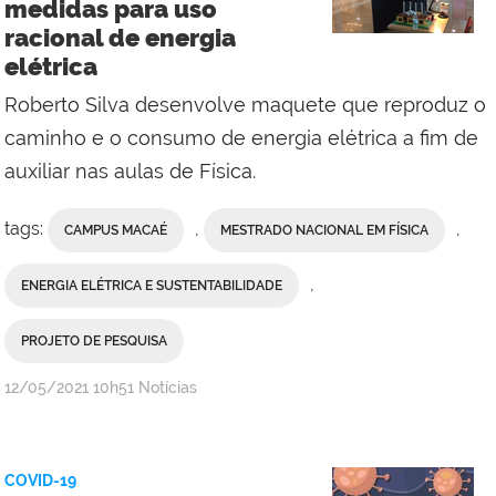
medidas para uso
racional de energia
elétrica
Roberto Silva desenvolve maquete que reproduz o
caminho e o consumo de energia elétrica a fim de
auxiliar nas aulas de Física.
tags:
,
,
CAMPUS MACAÉ
MESTRADO NACIONAL EM FÍSICA
,
ENERGIA ELÉTRICA E SUSTENTABILIDADE
PROJETO DE PESQUISA
por
publicado
12/05/2021
10h51
Notícias
Hélio
Júnior
COVID-19