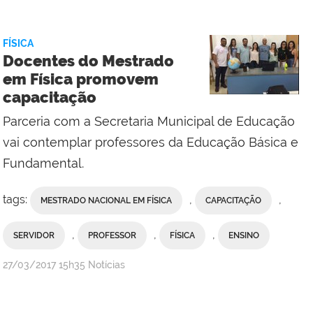
Comunicação
Social
da
FÍSICA
Reitoria
Docentes do Mestrado
em Física promovem
capacitação
Parceria com a Secretaria Municipal de Educação
vai contemplar professores da Educação Básica e
Fundamental.
tags:
,
,
MESTRADO NACIONAL EM FÍSICA
CAPACITAÇÃO
,
,
,
SERVIDOR
PROFESSOR
FÍSICA
ENSINO
por
publicado
27/03/2017
15h35
Notícias
Comunicação
Social