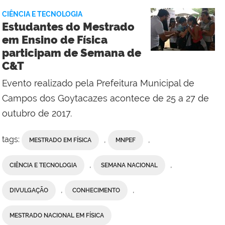
da
CIÊNCIA E TECNOLOGIA
Reitoria
Estudantes do Mestrado
em Ensino de Física
participam de Semana de
C&T
Evento realizado pela Prefeitura Municipal de
Campos dos Goytacazes acontece de 25 a 27 de
outubro de 2017.
tags:
,
,
MESTRADO EM FÍSICA
MNPEF
,
,
CIÊNCIA E TECNOLOGIA
SEMANA NACIONAL
,
,
DIVULGAÇÃO
CONHECIMENTO
MESTRADO NACIONAL EM FÍSICA