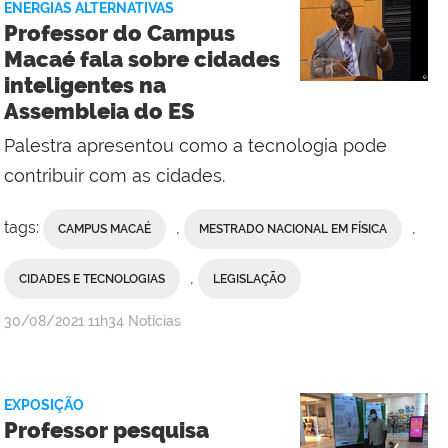
ENERGIAS ALTERNATIVAS
Professor do Campus
Macaé fala sobre cidades
inteligentes na
Assembleia do ES
Palestra apresentou como a tecnologia pode
contribuir com as cidades.
tags:
,
,
CAMPUS MACAÉ
MESTRADO NACIONAL EM FÍSICA
,
CIDADES E TECNOLOGIAS
LEGISLAÇÃO
por
publicado
30/08/2021
11h34
Notícias
Valdênia
Lins
-
EXPOSIÇÃO
Campus
Professor pesquisa
Macaé