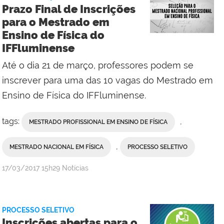
Reitoria
Prazo Final de Inscrições
para o Mestrado em
Ensino de Física do
IFFluminense
Até o dia 21 de março, professores podem se
inscrever para uma das 10 vagas do Mestrado em
Ensino de Física do IFFluminense.
tags:
,
MESTRADO PROFISSIONAL EM ENSINO DE FÍSICA
,
MESTRADO NACIONAL EM FÍSICA
PROCESSO SELETIVO
por
publicado
17/03/2017
15h29
Notícias
Comunicação
Social
da
PROCESSO SELETIVO
Reitoria
Inscrições abertas para o