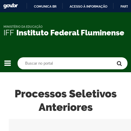
COMUNICA BR
ACESSO À INFORMAÇÃO
PARTI
IR
PARA
O
MINISTÉRIO DA EDUCAÇÃO
IFF
Instituto Federal Fluminense
CONTEÚDO
Buscar no portal
Buscar no portal
Processos Seletivos
Anteriores