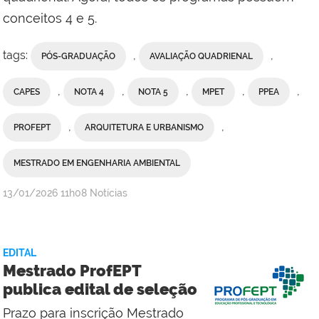
conceitos 4 e 5.
tags:
,
,
PÓS-GRADUAÇÃO
AVALIAÇÃO QUADRIENAL
,
,
,
,
,
CAPES
NOTA 4
NOTA 5
MPET
PPEA
,
,
PROFEPT
ARQUITETURA E URBANISMO
MESTRADO EM ENGENHARIA AMBIENTAL
por
publicado
13/01/2026
11h08
Notícias
Comunicação
Social
da
EDITAL
Reitoria
Mestrado ProfEPT
publica edital de seleção
Prazo para inscrição Mestrado