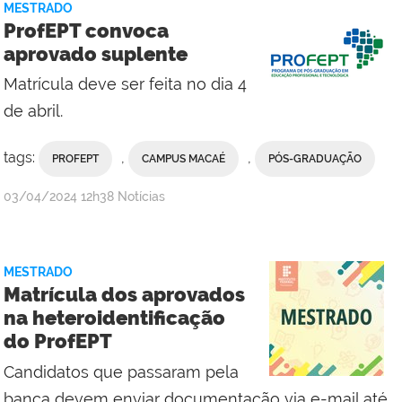
MESTRADO
ProfEPT convoca
aprovado suplente
Matrícula deve ser feita no dia 4
de abril.
tags:
,
,
PROFEPT
CAMPUS MACAÉ
PÓS-GRADUAÇÃO
por
publicado
03/04/2024
12h38
Notícias
Campus
Macaé
MESTRADO
Matrícula dos aprovados
na heteroidentificação
do ProfEPT
Candidatos que passaram pela
banca devem enviar documentação via e-mail até