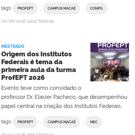
tags:
,
,
PROFEPT
CAMPUS MACAÉ
CONPG
por
publicado
02/06/2026
14h21
Notícias
Valdênia
Lins
-
MESTRADO
Campus
Origem dos Institutos
Macaé
Federais é tema da
primeira aula da turma
ProfEPT 2026
Evento teve como convidado o
professor Dr. Eliezer Pacheco, que desempenhou
papel central na criação dos Institutos Federais.
tags:
,
,
PROFEPT
CAMPUS MACAÉ
MEC
por
publicado
26/03/2026
16h57
Notícias