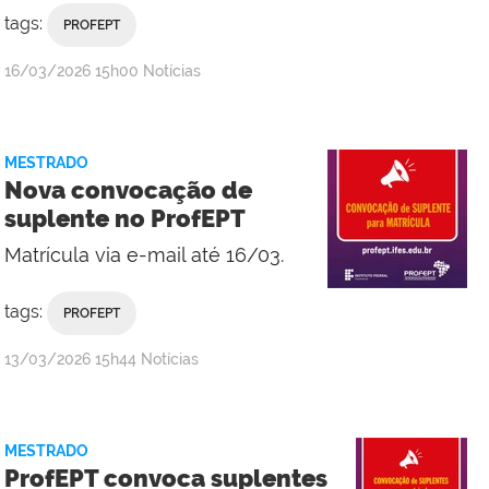
tags:
PROFEPT
por
publicado
16/03/2026
15h00
Notícias
Campus
Macaé
MESTRADO
Nova convocação de
suplente no ProfEPT
Matrícula via e-mail até 16/03.
tags:
PROFEPT
por
publicado
13/03/2026
15h44
Notícias
Campus
Macaé
MESTRADO
ProfEPT convoca suplentes