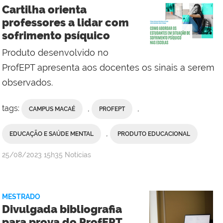
-
Cartilha orienta
Campus
professores a lidar com
Macaé
sofrimento psíquico
Produto desenvolvido no
ProfEPT apresenta aos docentes os sinais a serem
observados.
tags:
,
,
CAMPUS MACAÉ
PROFEPT
,
EDUCAÇÃO E SAÚDE MENTAL
PRODUTO EDUCACIONAL
por
publicado
25/08/2023
15h35
Notícias
admin
MESTRADO
Divulgada bibliografia
para prova do ProfEPT