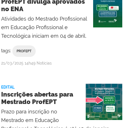
ProfEPT divulga aprovados
no ENA
Atividades do Mestrado Profissional
em Educação Profissional e
Tecnológica iniciam em 04 de abril.
tags:
PROFEPT
por
publicado
21/03/2025
14h49
Notícias
Campus
Macaé
EDITAL
Inscrições abertas para
Mestrado ProfEPT
Prazo para inscrição no
Mestrado em Educação