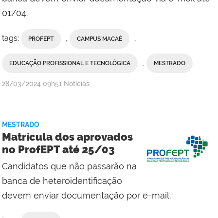
01/04.
tags:
,
,
PROFEPT
CAMPUS MACAÉ
,
EDUCAÇÃO PROFISSIONAL E TECNOLÓGICA
MESTRADO
por
publicado
28/03/2024
09h51
Notícias
Campus
Macaé
MESTRADO
Matrícula dos aprovados
no ProfEPT até 25/03
Candidatos que não passarão na
banca de heteroidentificação
devem enviar documentação por e-mail.