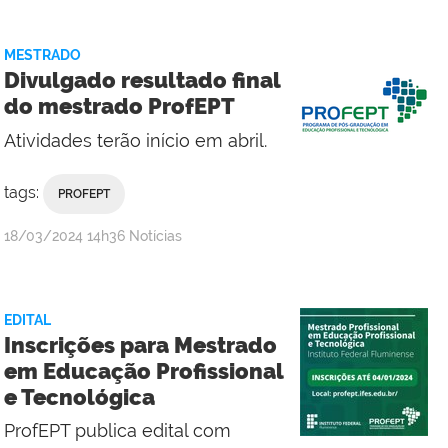
Macaé
MESTRADO
Divulgado resultado final
do mestrado ProfEPT
Atividades terão início em abril.
tags:
PROFEPT
por
publicado
18/03/2024
14h36
Notícias
Valdênia
Lins
-
EDITAL
Campus
Inscrições para Mestrado
Macaé
em Educação Profissional
e Tecnológica
ProfEPT publica edital com