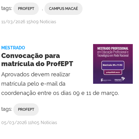
tags:
,
PROFEPT
CAMPUS MACAÉ
por
publicado
11/03/2026
15h09
Notícias
IFES
MESTRADO
Convocação para
matrícula do ProfEPT
Aprovados devem realizar
matrícula pelo e-mail da
coordenação entre os dias 09 e 11 de março.
tags:
PROFEPT
por
publicado
05/03/2026
11h05
Notícias
Campus
Macaé