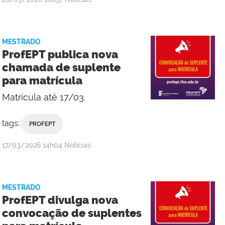
Valdênia
Lins
-
MESTRADO
Campus
ProfEPT publica nova
Macaé
chamada de suplente
para matrícula
Matrícula até 17/03.
tags:
PROFEPT
por
publicado
17/03/2026
14h04
Notícias
Campus
Macaé
MESTRADO
ProfEPT divulga nova
convocação de suplentes