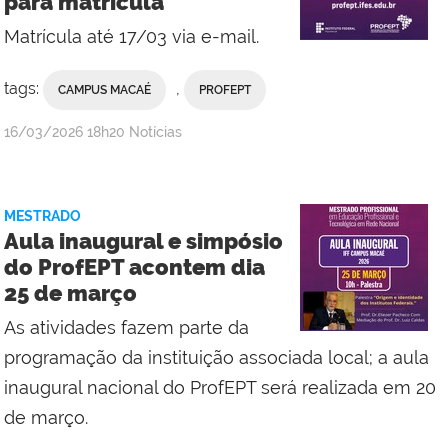
para matrícula
Matrícula até 17/03 via e-mail.
tags:
,
CAMPUS MACAÉ
PROFEPT
por
publicado
16/03/2026
18h20
Notícias
Campus
Macaé
MESTRADO
Aula inaugural e simpósio
do ProfEPT acontem dia
25 de março
As atividades fazem parte da
programação da instituição associada local; a aula
inaugural nacional do ProfEPT será realizada em 20
de março.