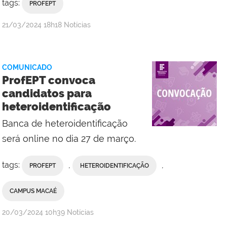
tags:
PROFEPT
por
publicado
21/03/2024
18h18
Notícias
Campus
Macaé
COMUNICADO
ProfEPT convoca
candidatos para
heteroidentificação
Banca de heteroidentificação
será online no dia 27 de março.
tags:
,
,
PROFEPT
HETEROIDENTIFICAÇÃO
CAMPUS MACAÉ
por
publicado
20/03/2024
10h39
Notícias
Campus