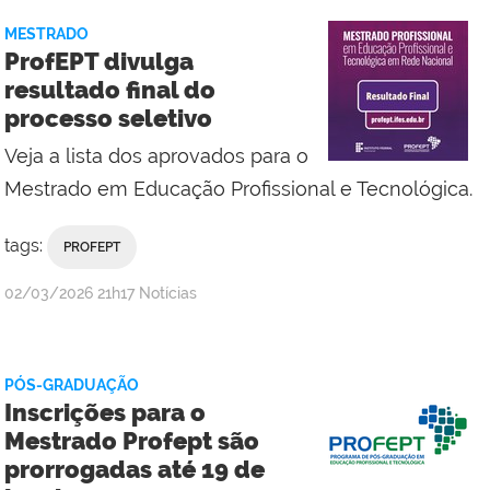
MESTRADO
ProfEPT divulga
resultado final do
processo seletivo
Veja a lista dos aprovados para o
Mestrado em Educação Profissional e Tecnológica.
tags:
PROFEPT
por
publicado
02/03/2026
21h17
Notícias
Campus
Macaé
PÓS-GRADUAÇÃO
Inscrições para o
Mestrado Profept são
prorrogadas até 19 de