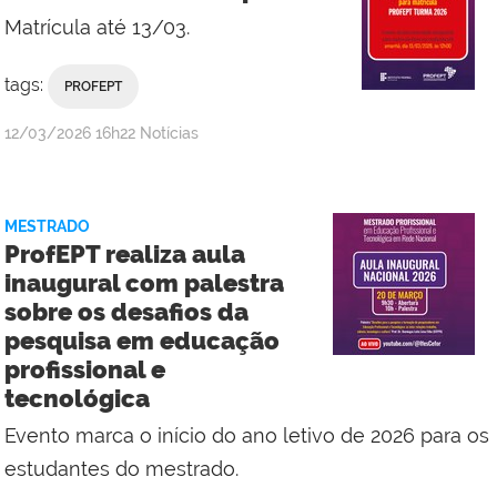
Matrícula até 13/03.
tags:
PROFEPT
por
publicado
12/03/2026
16h22
Notícias
Campus
Macaé
MESTRADO
ProfEPT realiza aula
inaugural com palestra
sobre os desafios da
pesquisa em educação
profissional e
tecnológica
Evento marca o início do ano letivo de 2026 para os
estudantes do mestrado.