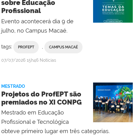
sobre Educação
Profissional
Evento acontecerá dia 9 de
julho, no Campus Macaé.
tags:
,
PROFEPT
CAMPUS MACAÉ
por
publicado
07/07/2026
15h46
Notícias
Campus
Macaé
MESTRADO
Projetos do ProfEPT são
premiados no XI CONPG
Mestrado em Educação
Profissional e Tecnológica
obteve primeiro lugar em três categorias.