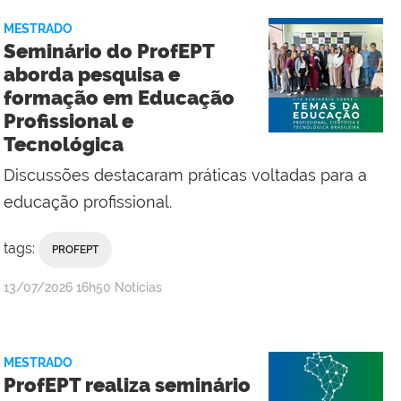
MESTRADO
Seminário do ProfEPT
aborda pesquisa e
formação em Educação
Profissional e
Tecnológica
Discussões destacaram práticas voltadas para a
educação profissional.
tags:
PROFEPT
por
publicado
13/07/2026
16h50
Notícias
Valdênia
Lins
-
MESTRADO
Campus
ProfEPT realiza seminário
Macaé