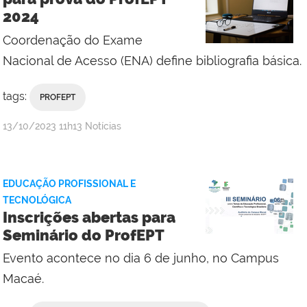
2024
Coordenação do Exame
Nacional de Acesso (ENA) define bibliografia básica.
tags:
PROFEPT
por
publicado
13/10/2023
11h13
Notícias
admin
EDUCAÇÃO PROFISSIONAL E
TECNOLÓGICA
Inscrições abertas para
Seminário do ProfEPT
Evento acontece no dia 6 de junho, no Campus
Macaé.