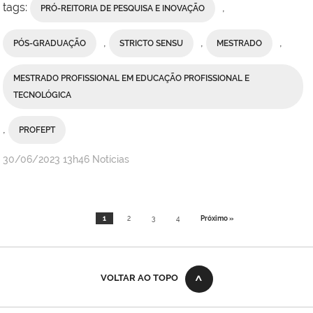
tags:
,
PRÓ-REITORIA DE PESQUISA E INOVAÇÃO
,
,
,
PÓS-GRADUAÇÃO
STRICTO SENSU
MESTRADO
MESTRADO PROFISSIONAL EM EDUCAÇÃO PROFISSIONAL E
TECNOLÓGICA
,
PROFEPT
por
publicado
30/06/2023
13h46
Notícias
Valdênia
Lins
-
1
2
3
4
Próximo »
Campus
Macaé
VOLTAR AO TOPO