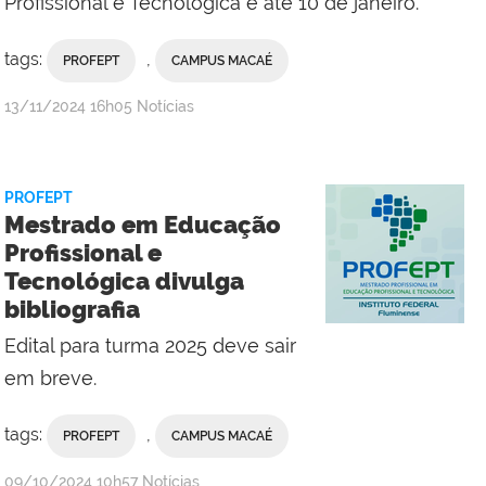
Profissional e Tecnológica é até 10 de janeiro.
tags:
,
PROFEPT
CAMPUS MACAÉ
por
publicado
13/11/2024
16h05
Notícias
Valdênia
Lins
-
PROFEPT
Campus
Mestrado em Educação
Macaé
Profissional e
Tecnológica divulga
bibliografia
Edital para turma 2025 deve sair
em breve.
tags:
,
PROFEPT
CAMPUS MACAÉ
por
publicado
09/10/2024
10h57
Notícias