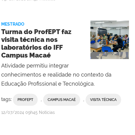
Campus
Macaé
MESTRADO
Turma do ProfEPT faz
visita técnica nos
laboratórios do IFF
Campus Macaé
Atividade permitiu integrar
conhecimentos e realidade no contexto da
Educação Profissional e Tecnológica.
tags:
,
,
PROFEPT
CAMPUS MACAÉ
VISITA TÉCNICA
por
publicado
12/07/2024
09h45
Notícias
Campus
Macaé