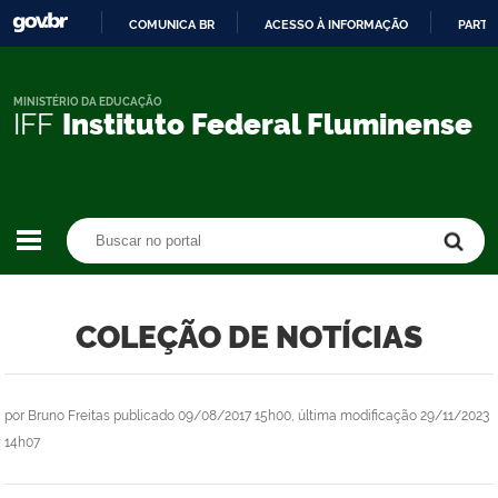
COMUNICA BR
ACESSO À INFORMAÇÃO
PARTI
IR
PARA
O
MINISTÉRIO DA EDUCAÇÃO
IFF
Instituto Federal Fluminense
CONTEÚDO
Buscar no portal
Buscar no portal
COLEÇÃO DE NOTÍCIAS
por
Bruno Freitas
publicado
09/08/2017 15h00,
última modificação
29/11/2023
14h07