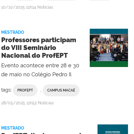
por
publicado
10/10/2025
11h14
Notícias
Campus
Macaé
MESTRADO
Professores participam
do VIII Seminário
Nacional do ProfEPT
Evento acontece entre 28 e 30
de maio no Colégio Pedro II.
tags:
,
PROFEPT
CAMPUS MACAÉ
por
publicado
28/05/2025
11h52
Notícias
Campus
Macaé
MESTRADO