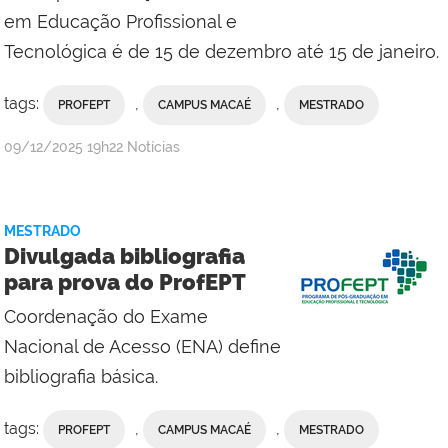
em Educação Profissional e
Tecnológica é de 15 de dezembro até 15 de janeiro.
tags:
,
,
PROFEPT
CAMPUS MACAÉ
MESTRADO
por
publicado
09/12/2025
19h22
Notícias
Campus
Macaé
MESTRADO
Divulgada bibliografia
para prova do ProfEPT
Coordenação do Exame
Nacional de Acesso (ENA) define
bibliografia básica.
tags:
,
,
PROFEPT
CAMPUS MACAÉ
MESTRADO