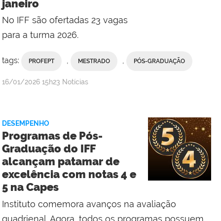
janeiro
No IFF são ofertadas 23 vagas
para a turma 2026.
tags:
,
,
PROFEPT
MESTRADO
PÓS-GRADUAÇÃO
por
publicado
16/01/2026
15h23
Notícias
Comunicação
Social
da
DESEMPENHO
Reitoria
Programas de Pós-
com
Graduação do IFF
Campus
alcançam patamar de
Macaé
excelência com notas 4 e
5 na Capes
Instituto comemora avanços na avaliação
quadrienal. Agora, todos os programas possuem