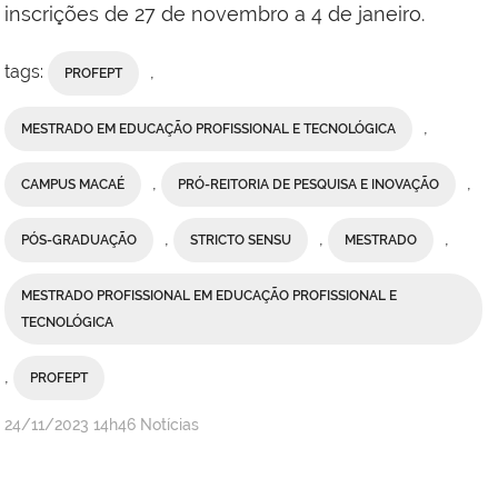
inscrições de 27 de novembro a 4 de janeiro.
tags:
,
PROFEPT
,
MESTRADO EM EDUCAÇÃO PROFISSIONAL E TECNOLÓGICA
,
,
CAMPUS MACAÉ
PRÓ-REITORIA DE PESQUISA E INOVAÇÃO
,
,
,
PÓS-GRADUAÇÃO
STRICTO SENSU
MESTRADO
MESTRADO PROFISSIONAL EM EDUCAÇÃO PROFISSIONAL E
TECNOLÓGICA
,
PROFEPT
por
publicado
24/11/2023
14h46
Notícias
Valdênia
Lins