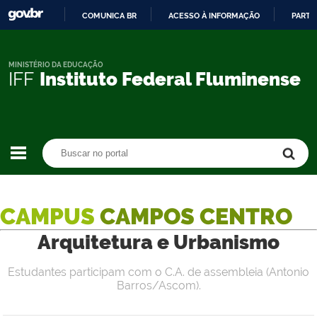
COMUNICA BR
ACESSO À INFORMAÇÃO
PARTI
IR
PARA
O
MINISTÉRIO DA EDUCAÇÃO
IFF
Instituto Federal Fluminense
CONTEÚDO
Buscar no portal
Buscar no portal
CAMPUS
CAMPOS CENTRO
Arquitetura e Urbanismo
Estudantes participam com o C.A. de assembleia (Antonio
Barros/Ascom).