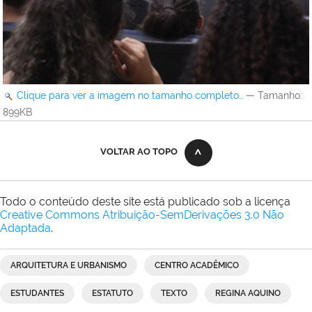
Clique para ver a imagem no tamanho completo…
—
Tamanho
:
899KB
VOLTAR AO TOPO
Todo o conteúdo deste site está publicado sob a licença
Creative Commons Atribuição-SemDerivações 3.0 Não
Adaptada
.
ARQUITETURA E URBANISMO
CENTRO ACADÊMICO
ESTUDANTES
ESTATUTO
TEXTO
REGINA AQUINO