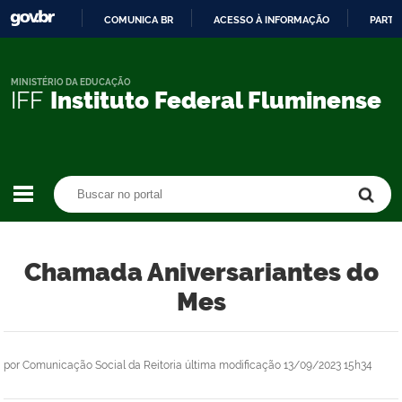
COMUNICA BR
ACESSO À INFORMAÇÃO
PARTI
IR
PARA
O
MINISTÉRIO DA EDUCAÇÃO
IFF
Instituto Federal Fluminense
CONTEÚDO
Buscar no portal
Buscar no portal
Chamada Aniversariantes do
Mes
por
Comunicação Social da Reitoria
última modificação
13/09/2023 15h34