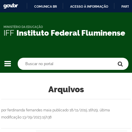
COMUNICA BR
ACESSO À INFORMAÇÃO
PARTI
IR
PARA
O
MINISTÉRIO DA EDUCAÇÃO
IFF
Instituto Federal Fluminense
CONTEÚDO
Buscar no portal
Buscar no portal
Arquivos
por
ferdinanda fernandes maia
publicado
18/11/2015 16h29,
última
modificação
13/09/2023 15h38