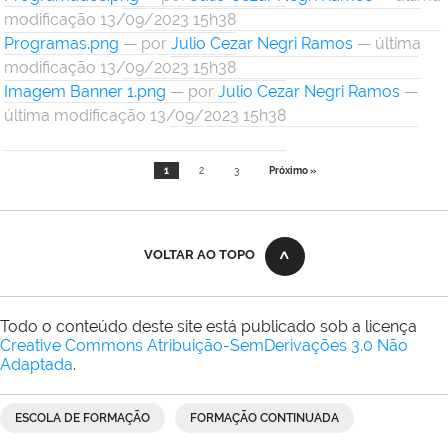
modificação 13/09/2023 15h38
Programas.png
—
por
Julio Cezar Negri Ramos
— última
modificação 13/09/2023 15h38
Imagem Banner 1.png
—
por
Julio Cezar Negri Ramos
—
última modificação 13/09/2023 15h38
1
2
3
Próximo »
VOLTAR AO TOPO
Todo o conteúdo deste site está publicado sob a licença
Creative Commons Atribuição-SemDerivações 3.0 Não
Adaptada
.
ESCOLA DE FORMAÇÃO
FORMAÇÃO CONTINUADA