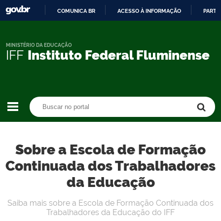
COMUNICA BR
ACESSO À INFORMAÇÃO
PARTI
IR
PARA
O
MINISTÉRIO DA EDUCAÇÃO
IFF
Instituto Federal Fluminense
CONTEÚDO
Buscar no portal
Buscar no portal
Sobre a Escola de Formação
Continuada dos Trabalhadores
da Educação
Saiba mais sobre a Escola de Formação Continuada dos
Trabalhadores da Educação do IFF